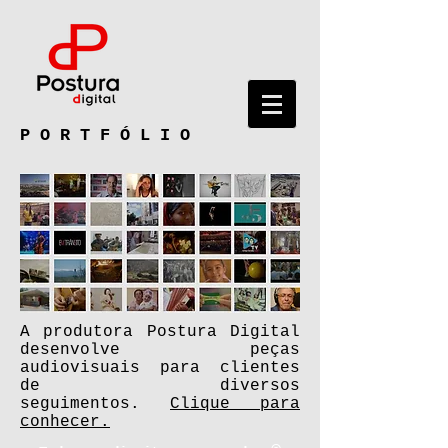
P O R T F Ó L I O
A produtora Postura Digital
desenvolve peças
audiovisuais para clientes
de diversos
seguimentos.
Clique para
conhecer.